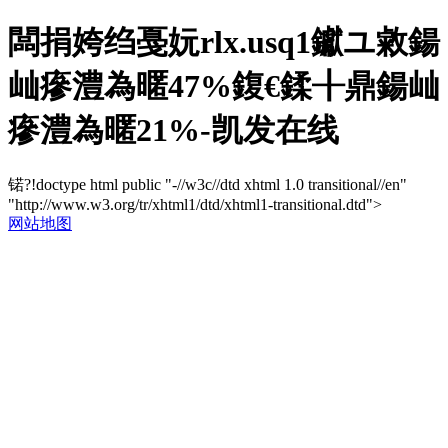
闆捐姱绉戞妧rlx.usq1钀ユ敹鍚
屾瘮澧為暱47%鍑€鍒╂鼎鍚屾
瘮澧為暱21%-凯发在线
锘?!doctype html public "-//w3c//dtd xhtml 1.0 transitional//en"
"http://www.w3.org/tr/xhtml1/dtd/xhtml1-transitional.dtd">
网站地图