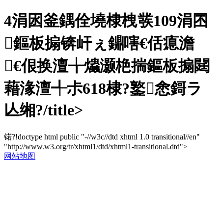
4涓囦釜鍝佺墝棣栧彂109涓囨
鏂板搧锛屽ぇ鐤嗐€佸瘜澹
€佷换澶╁爞灏栬揣鏂板搧閮
藉湪澶╃尗618棣?鐜悆鎶ラ
亾缃?/title>
锘?!doctype html public "-//w3c//dtd xhtml 1.0 transitional//en"
"http://www.w3.org/tr/xhtml1/dtd/xhtml1-transitional.dtd">
网站地图