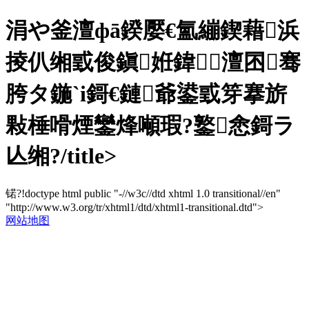
涓や釜澶фā鍨嬮€氳繃鍥藉浜
掕仈缃戜俊鎭姙鍏澶囨骞
胯タ鍦ˋi鎶€鏈爺鍙戜笌搴旂
敤棰嗗煙鑾烽噸瑕?鐜悆鎶ラ
亾缃?/title>
锘?!doctype html public "-//w3c//dtd xhtml 1.0 transitional//en"
"http://www.w3.org/tr/xhtml1/dtd/xhtml1-transitional.dtd">
网站地图