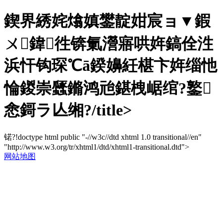
鍥界綉姹熻嫃鐢靛姏宸ョ▼鍜
ㄨ鍏徃锛氭瀯寤哄姩鎬佺泩
浜忓钩琛℃ā鍨嬶紝椹卞姩缁忚
惀鍐崇瓥鏅鸿兘鍖栧崌绾?鐜
悆鎶ラ亾缃?/title>
锘?!doctype html public "-//w3c//dtd xhtml 1.0 transitional//en"
"http://www.w3.org/tr/xhtml1/dtd/xhtml1-transitional.dtd">
网站地图