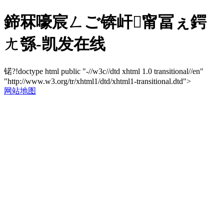
鍗冧嚎宸ㄥご锛屽甯冨ぇ鍔
ㄤ綔-凯发在线
锘?!doctype html public "-//w3c//dtd xhtml 1.0 transitional//en"
"http://www.w3.org/tr/xhtml1/dtd/xhtml1-transitional.dtd">
网站地图