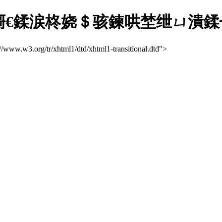
鎶€鍒涙柊娆＄骇鍊哄埜绁ㄩ潰鍒╃
://www.w3.org/tr/xhtml1/dtd/xhtml1-transitional.dtd">