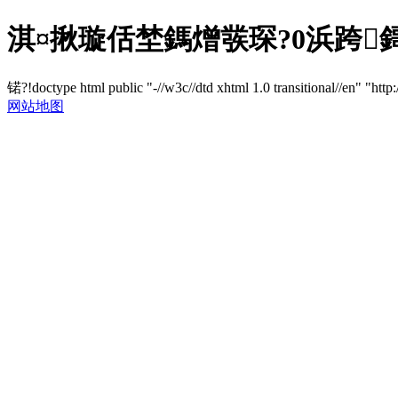
淇¤揪璇佸埜鎷熷彂琛?0浜跨
锘?!doctype html public "-//w3c//dtd xhtml 1.0 transitional//en" "http
网站地图