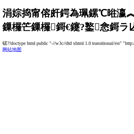
涓婃捣甯傛皯鍔為珮鏍℃暀瀛︽
鏁欏笀鏁欏鎶€鑳?鐜悆鎶ラ亾缃?
锘?!doctype html public "-//w3c//dtd xhtml 1.0 transitional//en" "http
网站地图