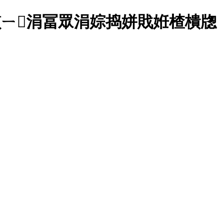
鏆ㄧ涓冨眾涓婃捣姘戝姙楂樻牎