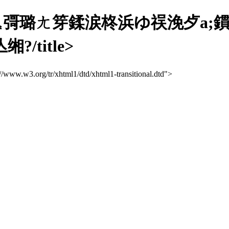
彁璐ㄤ笌鍒涙柊浜ゆ祦浼歺a;
/title>
://www.w3.org/tr/xhtml1/dtd/xhtml1-transitional.dtd">