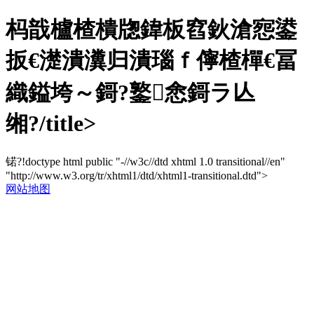
杩戠櫨楂樻牎鍏板窞鈥滄惌鍙
扳€濋潰瀵归潰瑙ｆ儜楂樿€冨
織鎰垮～鎶?鐜悆鎶ラ亾
缃?/title>
锘?!doctype html public "-//w3c//dtd xhtml 1.0 transitional//en"
"http://www.w3.org/tr/xhtml1/dtd/xhtml1-transitional.dtd">
网站地图