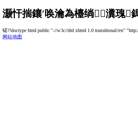
灏忓揣鑲′唤瀹為檯绱瀵瑰鎷
锘?!doctype html public "-//w3c//dtd xhtml 1.0 transitional//en" "http
网站地图