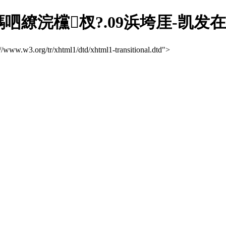
呬繚浣欓杈?.09浜垮厓-凯发
://www.w3.org/tr/xhtml1/dtd/xhtml1-transitional.dtd">