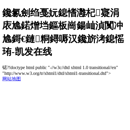
鑱氱劍绉戞妧鎴愭灉杞寲涓
庡尯鍩熷垱鏂板崗鍚屾湞闃冲
尯鎶€鏈粡鐞嗕汉鑱旂洘鎴愮
珛-凯发在线
锘?!doctype html public "-//w3c//dtd xhtml 1.0 transitional//en"
"http://www.w3.org/tr/xhtml1/dtd/xhtml1-transitional.dtd">
网站地图