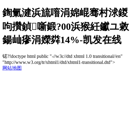
鍧氭湕浜旈噾涓婂崐骞村浗鍐
呴攢鍞噺鍛?00浜猴紝钀ユ敹
鍚屾瘮涓嬫粦14%-凯发在线
锘?!doctype html public "-//w3c//dtd xhtml 1.0 transitional//en"
"http://www.w3.org/tr/xhtml1/dtd/xhtml1-transitional.dtd">
网站地图