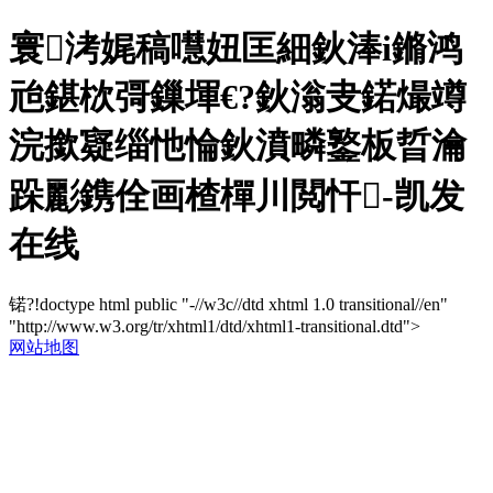
寰洘娓稿嚖妞匡細鈥淎i鏅鸿
兘鍖栨彁鏁堚€?鈥滃叏鍩熶竴
浣撳寲缁忚惀鈥濆疄鐜板晢瀹
跺彲鎸佺画楂樿川閲忓-凯发
在线
锘?!doctype html public "-//w3c//dtd xhtml 1.0 transitional//en"
"http://www.w3.org/tr/xhtml1/dtd/xhtml1-transitional.dtd">
网站地图