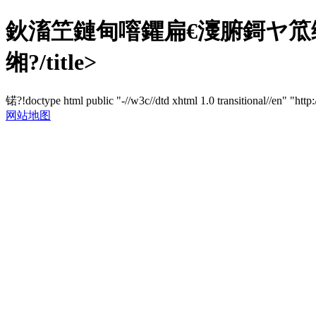
鈥滀笁鏈甸噾鑺扁€濅腑鎶ヤ笟
缃?/title>
锘?!doctype html public "-//w3c//dtd xhtml 1.0 transitional//en" "http
网站地图