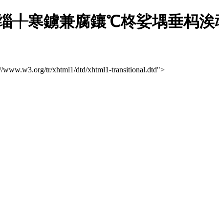
缁╀寒鐪兼腐鑲℃柊娑堣垂杩涘
://www.w3.org/tr/xhtml1/dtd/xhtml1-transitional.dtd">