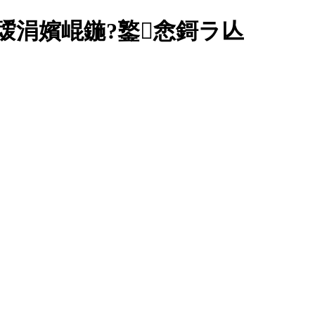
叆涓嬪崐鍦?鐜悆鎶ラ亾