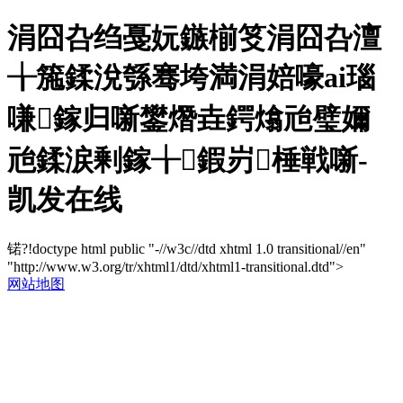
涓囧叴绉戞妧鏃椾笅涓囧叴澶
╁箷鍒涗綔骞垮満涓婄嚎ai瑙
嗛鎵归噺鐢熸垚鍔熻兘璧嬭
兘鍒涙剰鎵╁鍜岃棰戦噺-
凯发在线
锘?!doctype html public "-//w3c//dtd xhtml 1.0 transitional//en"
"http://www.w3.org/tr/xhtml1/dtd/xhtml1-transitional.dtd">
网站地图