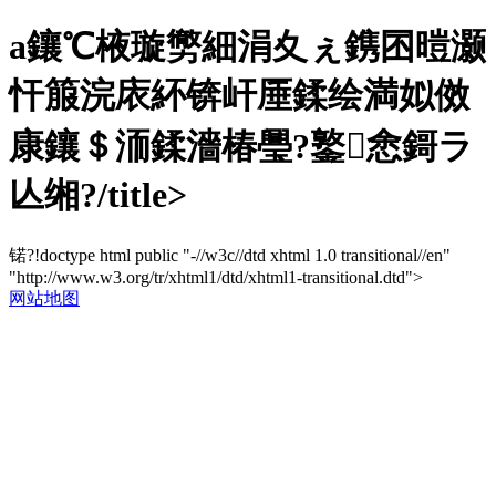
a鑲℃棭璇勶細涓夊ぇ鎸囨暟灏
忓箙浣庡紑锛屽厜鍒绘満姒傚
康鑲＄洏鍒濇椿璺?鐜悆鎶ラ
亾缃?/title>
锘?!doctype html public "-//w3c//dtd xhtml 1.0 transitional//en"
"http://www.w3.org/tr/xhtml1/dtd/xhtml1-transitional.dtd">
网站地图