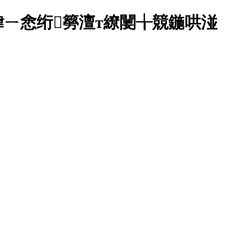
ㄧ悆绗簩澶т繚闄╁競鍦哄湴