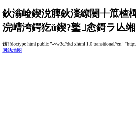
鈥滃崄鍥涗簲鈥濅繚闄╀笟楂樿
浣嶆洿鍔犵ǔ鍥?鐜悆鎶ラ亾缃?/t
锘?!doctype html public "-//w3c//dtd xhtml 1.0 transitional//en" "http
网站地图