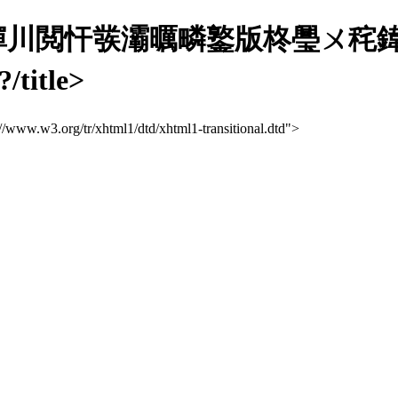
川閲忓彂灞曞疄鐜版柊璺ㄨ秺鍏
itle>
://www.w3.org/tr/xhtml1/dtd/xhtml1-transitional.dtd">