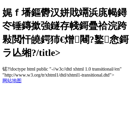
娓ｆ墦鏂欎汉姘戝竵浜庣幆鐞
冭锤鏄撳強鐩存帴鎶曡祫浣跨
敤閲忓皢鍔犻€熷闀?鐜悆鎶
ラ亾缃?/title>
锘?!doctype html public "-//w3c//dtd xhtml 1.0 transitional//en"
"http://www.w3.org/tr/xhtml1/dtd/xhtml1-transitional.dtd">
网站地图