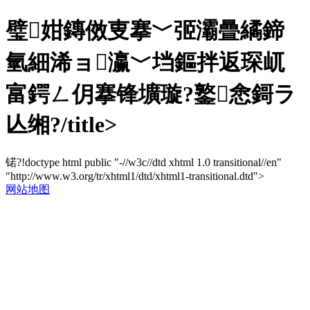
璧姏鏄傚叓搴﹀弬灞曡繘鍗
氫細浠ョ瀛﹀垱鏂拌返琛屼
富鍔ㄥ仴搴锋壙璇?鐜悆鎶ラ
亾缃?/title>
锘?!doctype html public "-//w3c//dtd xhtml 1.0 transitional//en"
"http://www.w3.org/tr/xhtml1/dtd/xhtml1-transitional.dtd">
网站地图