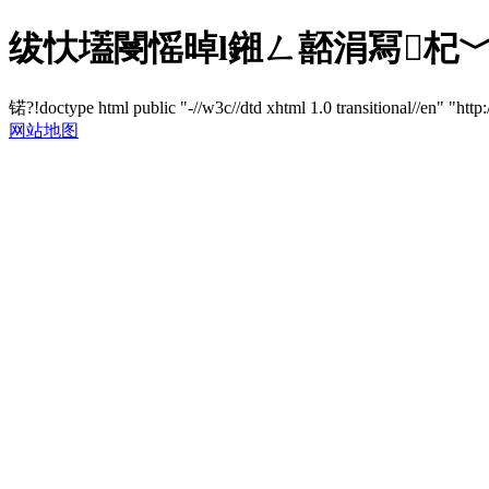
绂忕壒閿愮晫l鎺ㄥ嚭涓冩杞﹀瀷
锘?!doctype html public "-//w3c//dtd xhtml 1.0 transitional//en" "http
网站地图