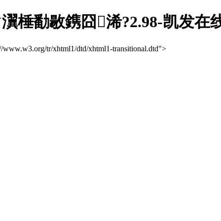
棰勫敭鎸囧浠?2.98-凯发在
://www.w3.org/tr/xhtml1/dtd/xhtml1-transitional.dtd">