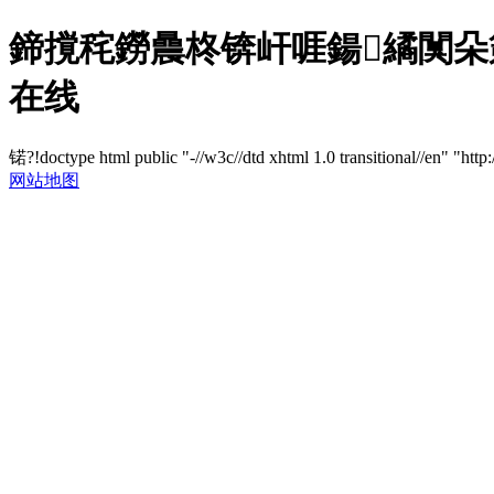
鍗撹秺鐒曟柊锛屽啀鍚繘闃朵箣
在线
锘?!doctype html public "-//w3c//dtd xhtml 1.0 transitional//en" "http
网站地图