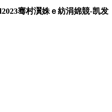
2023骞村瀷姝ｅ紡涓婂競-凯发