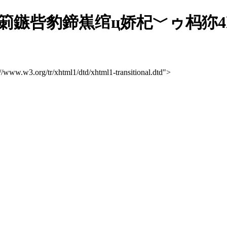
鏃呰豹鍗嶣绾ц娇杞﹀ゥ杩狝4l
://www.w3.org/tr/xhtml1/dtd/xhtml1-transitional.dtd">