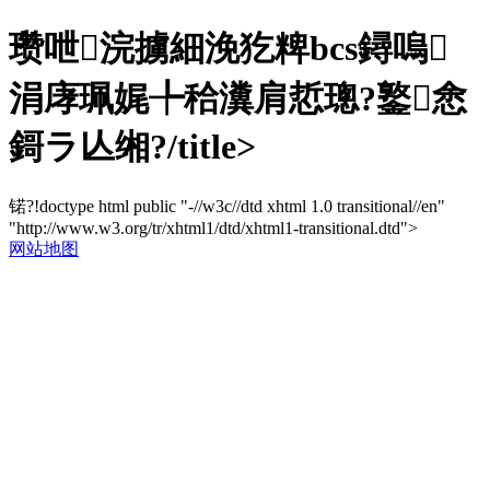
瓒呭浣擄細浼犵粺bcs鐞嗚
涓庨珮娓╄秴瀵肩悊璁?鐜悆
鎶ラ亾缃?/title>
锘?!doctype html public "-//w3c//dtd xhtml 1.0 transitional//en"
"http://www.w3.org/tr/xhtml1/dtd/xhtml1-transitional.dtd">
网站地图