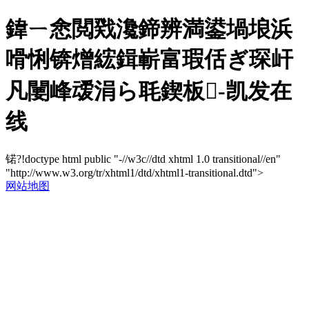
鍏ㄧ悆閲戣瀺鍗辨満鍙堝埌浜
嗗悧锛熷綋鍓嶄富瑕佸ぎ琛屽
凡闄峰叆涓ら毦鍥板-凯发在
线
锘?!doctype html public "-//w3c//dtd xhtml 1.0 transitional//en"
"http://www.w3.org/tr/xhtml1/dtd/xhtml1-transitional.dtd">
网站地图