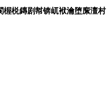
悗閬楃棁鏄剧幇锛屼袱瀹堕緳澶村