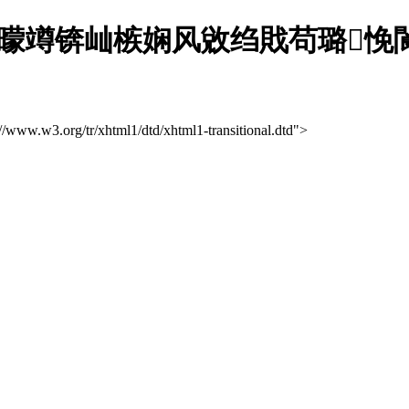
鍗曚竴锛屾槉娴风敓绉戝苟璐
://www.w3.org/tr/xhtml1/dtd/xhtml1-transitional.dtd">