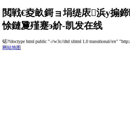
閲戦€夌畝鎶ョ埍缇庡浜у搧
悇鏈夐殣蹇э紒-凯发在线
锘?!doctype html public "-//w3c//dtd xhtml 1.0 transitional//en" "http
网站地图