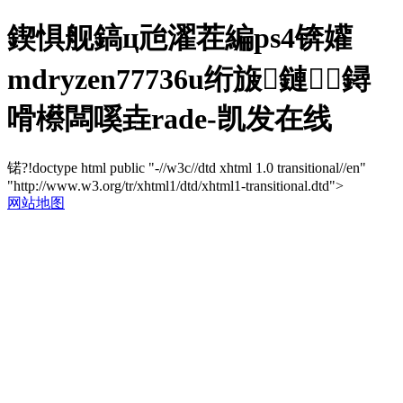
鍥惧舰鎬ц兘濯茬編ps4锛孉
mdryzen77736u绗旇鏈鐞
嗗櫒闆嗘垚rade-凯发在线
锘?!doctype html public "-//w3c//dtd xhtml 1.0 transitional//en"
"http://www.w3.org/tr/xhtml1/dtd/xhtml1-transitional.dtd">
网站地图