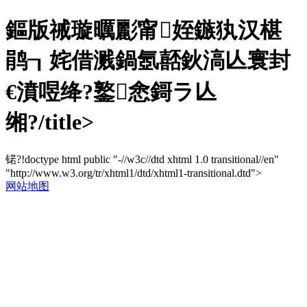
鏂版祴璇曞彲甯姪鏃犱汉椹
鹃┒姹借溅鍋氬嚭鈥滈亾寰封
€濆喅绛?鐜悆鎶ラ亾
缃?/title>
锘?!doctype html public "-//w3c//dtd xhtml 1.0 transitional//en"
"http://www.w3.org/tr/xhtml1/dtd/xhtml1-transitional.dtd">
网站地图