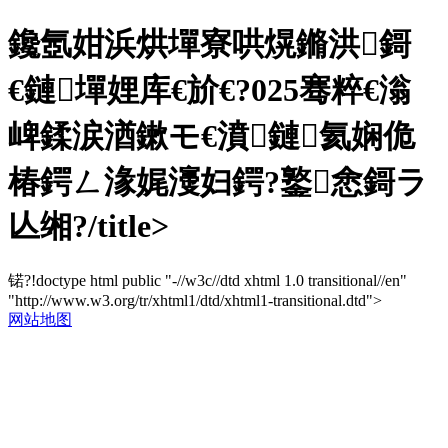
鑱氬姏浜烘墠寮哄熀鏅洪鎶
€鏈墠娌库€斺€?025骞粹€滃
崥鍒涙湭鏉モ€濆鏈氦娴佹
椿鍔ㄥ湪娓濅妇鍔?鐜悆鎶ラ
亾缃?/title>
锘?!doctype html public "-//w3c//dtd xhtml 1.0 transitional//en"
"http://www.w3.org/tr/xhtml1/dtd/xhtml1-transitional.dtd">
网站地图