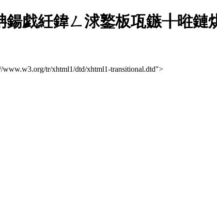
鍚戯紝鍏ㄥ浗鐜板瓨鏃╂暀鏈烘瀯
://www.w3.org/tr/xhtml1/dtd/xhtml1-transitional.dtd">