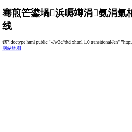
骞煎笀鍙堝浜嗕竴涓氨涓氭柟
线
锘?!doctype html public "-//w3c//dtd xhtml 1.0 transitional//en" "http
网站地图