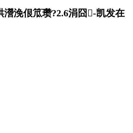
浼佷笟瓒?2.6涓囧-凯发在