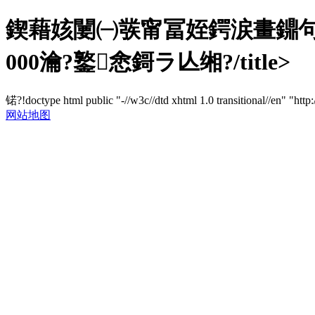
鍥藉姟闄㈠彂甯冨姪鍔涙畫鐤
000瀹?鐜悆鎶ラ亾缃?/title>
锘?!doctype html public "-//w3c//dtd xhtml 1.0 transitional//en" "http
网站地图