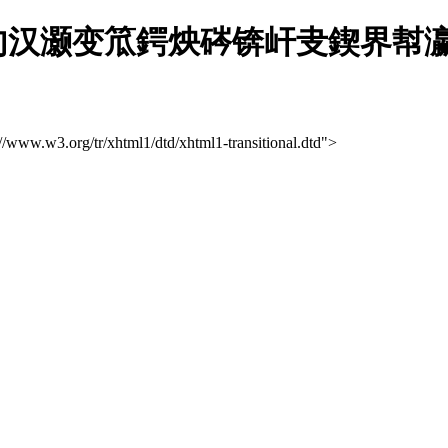
句汉灏变笟鍔炴硶锛屽叏鍥界幇瀛
://www.w3.org/tr/xhtml1/dtd/xhtml1-transitional.dtd">