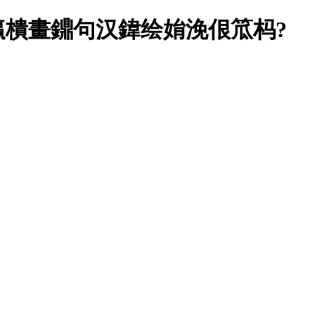
樻畫鐤句汉鍏绘姢浼佷笟杩?