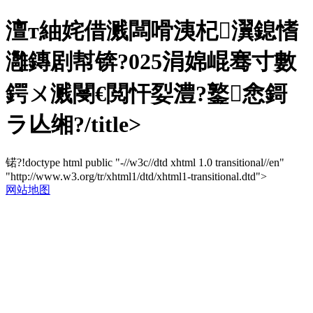
澶т紬姹借溅闆嗗洟杞瀷鎴愭
灉鏄剧幇锛?025涓婂崐骞寸數
鍔ㄨ溅閿€閲忓姴澧?鐜悆鎶
ラ亾缃?/title>
锘?!doctype html public "-//w3c//dtd xhtml 1.0 transitional//en"
"http://www.w3.org/tr/xhtml1/dtd/xhtml1-transitional.dtd">
网站地图