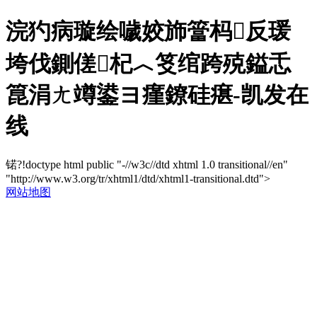
浣犳病璇绘噦姣斾簹杩反瑗
垮伐鍘傞杞︿笅绾跨殑鎰忎
箟涓ㄤ竴鍙ヨ瘽鐐硅瘎-凯发在
线
锘?!doctype html public "-//w3c//dtd xhtml 1.0 transitional//en"
"http://www.w3.org/tr/xhtml1/dtd/xhtml1-transitional.dtd">
网站地图