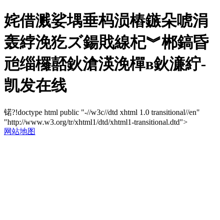
姹借溅娑堣垂杩涢樁鏃朵唬涓
轰綍浼犵ズ鍚戝線杞︾郴鎬昏
兘缁欏嚭鈥滄渶浼樿в鈥濓紵-
凯发在线
锘?!doctype html public "-//w3c//dtd xhtml 1.0 transitional//en"
"http://www.w3.org/tr/xhtml1/dtd/xhtml1-transitional.dtd">
网站地图