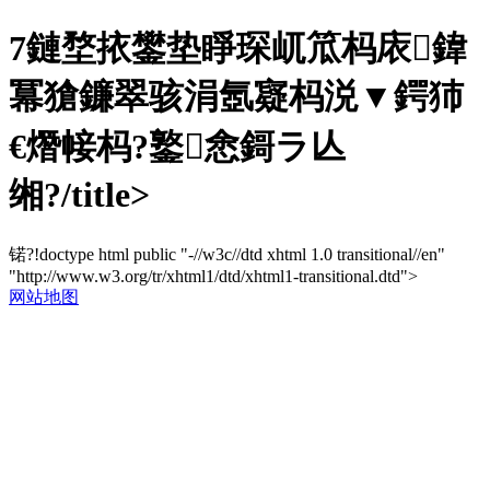
7鏈堥挔鐢垫睜琛屼笟杩庡鍏
冪獊鐮翠骇涓氬寲杩涚▼鍔犻
€熸帹杩?鐜悆鎶ラ亾
缃?/title>
锘?!doctype html public "-//w3c//dtd xhtml 1.0 transitional//en"
"http://www.w3.org/tr/xhtml1/dtd/xhtml1-transitional.dtd">
网站地图