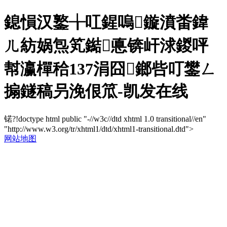
鎴愪汉鐜╁叿鍟嗚鏇濆畨鍏
ㄦ紡娲炰笂鐑悳锛屽浗鍐呯
幇瀛樿秴137涓囧鎯呰叮鐢ㄥ
搧鐩稿叧浼佷笟-凯发在线
锘?!doctype html public "-//w3c//dtd xhtml 1.0 transitional//en"
"http://www.w3.org/tr/xhtml1/dtd/xhtml1-transitional.dtd">
网站地图