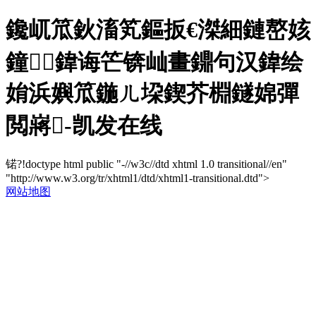
鑱屼笟鈥滀笂鏂扳€滐細鏈嶅姟
鐘┋鍏诲笀锛屾畫鐤句汉鍏绘
姢浜嬩笟鍦ㄦ垜鍥芥棩鐩婂彈
閲嶈-凯发在线
锘?!doctype html public "-//w3c//dtd xhtml 1.0 transitional//en"
"http://www.w3.org/tr/xhtml1/dtd/xhtml1-transitional.dtd">
网站地图