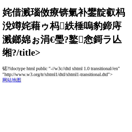
姹借溅瑙傚療锛氭补鐢靛叡杩
涗竴姹藉ゥ杩紩棰嗚豹鍗庤
溅鎯婂ぉ涓€璺?鐜悆鎶ラ亾
缃?/title>
锘?!doctype html public "-//w3c//dtd xhtml 1.0 transitional//en"
"http://www.w3.org/tr/xhtml1/dtd/xhtml1-transitional.dtd">
网站地图