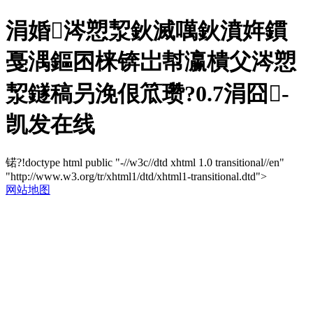
涓婚涔愬洯鈥滅噧鈥濆姩鏆
戞湡鏂囨梾锛岀幇瀛樻父涔愬
洯鐩稿叧浼佷笟瓒?0.7涓囧-
凯发在线
锘?!doctype html public "-//w3c//dtd xhtml 1.0 transitional//en"
"http://www.w3.org/tr/xhtml1/dtd/xhtml1-transitional.dtd">
网站地图