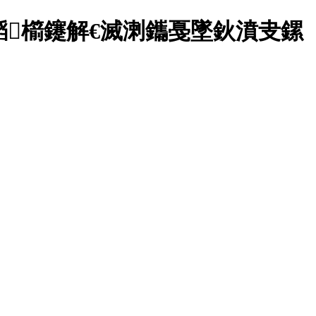
韬櫤鑳解€滅溂鑴戞墜鈥濆叏鏍