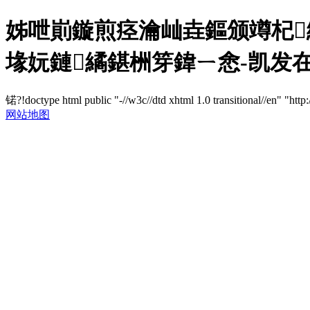
姊呭崱鏇煎痉瀹屾垚鏂颁竴杞
堟妧鏈繘鍖栦笌鍏ㄧ悆-凯发
锘?!doctype html public "-//w3c//dtd xhtml 1.0 transitional//en" "http
网站地图