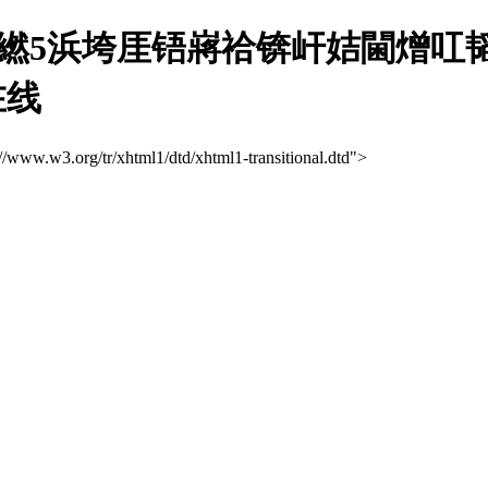
繎5浜垮厓铻嶈祫锛屽姞閫熷叿
在线
://www.w3.org/tr/xhtml1/dtd/xhtml1-transitional.dtd">