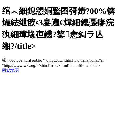
绾︿細鎴愬姛鐜囨彁鍗?00%锛
熶紶绁篏s3褰遍€燂細鎴戞瘮浣
犱細璋堟亱鐖?鐜悆鎶ラ亾
缃?/title>
锘?!doctype html public "-//w3c//dtd xhtml 1.0 transitional//en"
"http://www.w3.org/tr/xhtml1/dtd/xhtml1-transitional.dtd">
网站地图