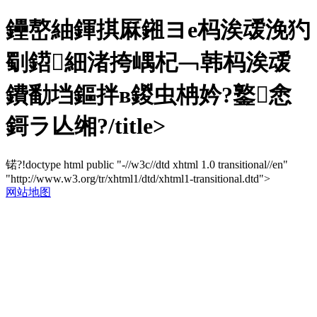
鑸嶅紬鍕掑厤鎺ヨе杩涘叆浼犳
劅鍣細渚挎嵎杞﹁韩杩涘叆
鐨勫垱鏂拌в鍐虫柟妗?鐜悆
鎶ラ亾缃?/title>
锘?!doctype html public "-//w3c//dtd xhtml 1.0 transitional//en"
"http://www.w3.org/tr/xhtml1/dtd/xhtml1-transitional.dtd">
网站地图