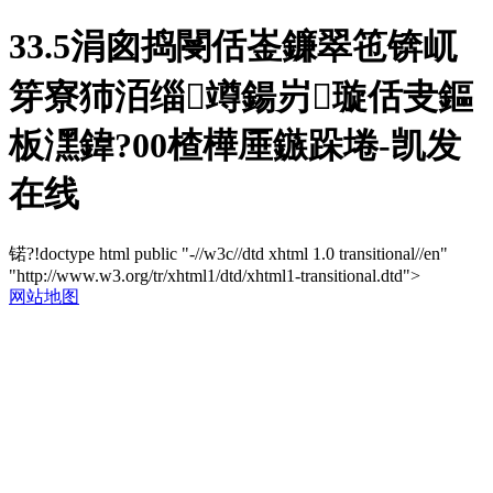
33.5涓囪捣閿佸崟鐮翠竾锛屼
笌寮犻洦缁竴鍚岃璇佸叏鏂
板潶鍏?00楂樺厜鏃跺埢-凯发
在线
锘?!doctype html public "-//w3c//dtd xhtml 1.0 transitional//en"
"http://www.w3.org/tr/xhtml1/dtd/xhtml1-transitional.dtd">
网站地图