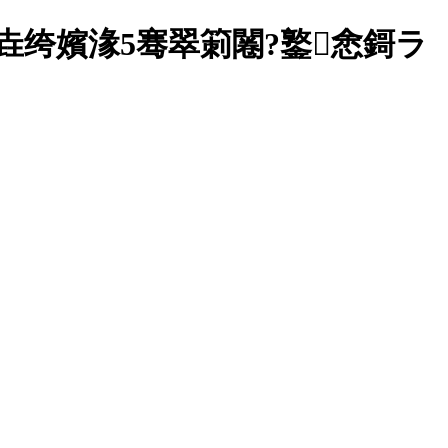
绔嬪湪5骞翠箣闂?鐜悆鎶ラ