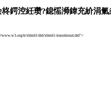
柊鍔涳紝瓒?鎴愮浉鍏充紒涓氭垚
://www.w3.org/tr/xhtml1/dtd/xhtml1-transitional.dtd">