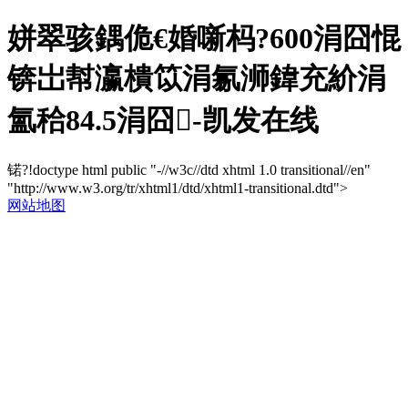
姘翠骇鍝佹€婚噺杩?600涓囧惃
锛岀幇瀛樻笖涓氱浉鍏充紒涓
氳秴84.5涓囧-凯发在线
锘?!doctype html public "-//w3c//dtd xhtml 1.0 transitional//en"
"http://www.w3.org/tr/xhtml1/dtd/xhtml1-transitional.dtd">
网站地图