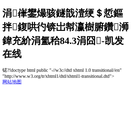
涓嵂鐢熶骇鐩戠潱绠＄悊鏂
拌鍑哄彴锛岀幇瀛樹腑鑽浉
鍏充紒涓氳秴84.3涓囧-凯发
在线
锘?!doctype html public "-//w3c//dtd xhtml 1.0 transitional//en"
"http://www.w3.org/tr/xhtml1/dtd/xhtml1-transitional.dtd">
网站地图