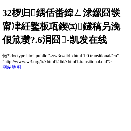
32椤归鍝佸畨鍏ㄥ浗鏍囧彂
甯冿紝鐜板瓨鍥㈤鐩稿叧浼
佷笟瓒?.6涓囧-凯发在线
锘?!doctype html public "-//w3c//dtd xhtml 1.0 transitional//en"
"http://www.w3.org/tr/xhtml1/dtd/xhtml1-transitional.dtd">
网站地图