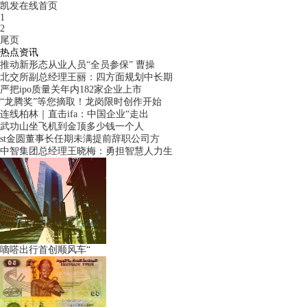
凯发在线首页
1
2
尾页
热点资讯
推动新形态从业人员“全员参保” 曹操
北交所副总经理王丽：四方面规划中长期
严把ipo质量关年内182家企业上市
“龙腾奖”等您摘取！龙岗限时创作开始
连线柏林｜直击ifa：中国企业“走出
武功山坐飞机到金顶多少钱一个人
st金圆董事长任期未满提前辞职公司方
中智集团总经理王晓梅：勇担智慧人力生
嘀嗒出行首创顺风车“