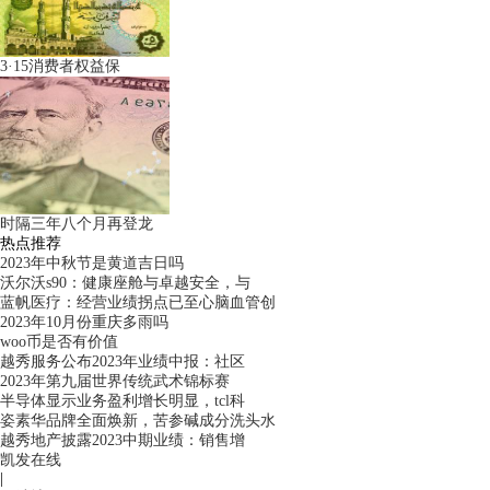
3·15消费者权益保
时隔三年八个月再登龙
热点推荐
2023年中秋节是黄道吉日吗
沃尔沃s90：健康座舱与卓越安全，与
蓝帆医疗：经营业绩拐点已至心脑血管创
2023年10月份重庆多雨吗
woo币是否有价值
越秀服务公布2023年业绩中报：社区
2023年第九届世界传统武术锦标赛
半导体显示业务盈利增长明显，tcl科
姿素华品牌全面焕新，苦参碱成分洗头水
越秀地产披露2023中期业绩：销售增
凯发在线
|