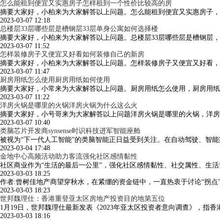
怎么能租到便宜又实惠房子怎样租到一个性价比较高的房
摘要大家好，小柏来为大家解答以上问题。怎么能租到便宜又实惠房子，
2023-03-07 12:18
总楼层33层哪些层是槽钢层33层单身公寓如何选择楼
摘要大家好，小柏来为大家解答以上问题。总楼层33层哪些层是槽钢层
2023-03-07 11:52
怎样装修房子又便宜又好看如何装修自己的新房
摘要大家好，小柏来为大家解答以上问题。怎样装修房子又便宜又好看，
2023-03-07 11:47
厨房用纸怎么使用厨房用纸如何使用
摘要大家好，小常来为大家解答以上问题。厨房用纸怎么使用，厨房用纸
2023-03-07 11:22
洋房火锅是哪里的火锅洋房火锅为什么这么火
摘要大家好，小号哥来为大家解答以上问题洋房火锅是哪里的火锅，洋房
2023-03-07 10:40
类脑芯片开发商synsense时识科技进军智能座舱
被视为“下一代人工智能”的类脑智能正日益受到关注。在自动驾驶、智
2023-03-04 17:48
金地中心高频活动助力客流强化社区感情黏性
社区商业作为“生活的最后一公里”，强化社区感情黏性、社交属性、生
2023-03-03 18:25
作者:曾树佳地产商望穿秋水，在紧绷的资金链中，一直热衷于讨论“拐
2023-03-03 18:23
世邦魏理仕：香港重登亚太区房地产投资目的地第五位
1月19日，世邦魏理仕最新发表《2023年亚太区投资者意向调查》，
2023-03-03 18:16