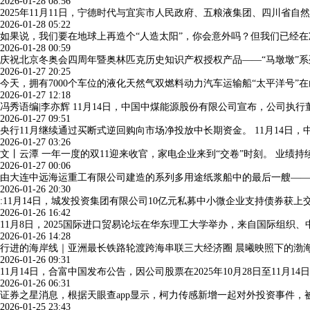
2026-01-28 08:56
2025年11月11日，宁德时代与宜宾市人民政府、五粮液集团、四川省
2026-01-28 05:22
如果说，我们要在地球上再造个“人造太阳”，你会意外吗？但我们已经在准
2026-01-28 00:59
庆祝北京冬奥会四周年暨奥林匹克历史知识产权授权产品——“马墩墩”系列
2026-01-27 20:25
今天，拥有7000个车位的液化天然气双燃料动力汽车运输船“太平洋号
2026-01-27 12:18
冯秀语编|李亦辉 11月14日，中国中煤能源股份有限公司宣布，公司
2026-01-27 09:51
央行11月继续通过买断式逆回购向市场净投放中长期资金。 11月14日，
2026-01-27 03:26
文丨云潭 一年一度的双11迎来收官，家电企业来到“交卷”时刻。 业
2026-01-27 00:06
由大连中远海运重工有限公司建造的系列多用途纸浆船中的最后一艘——“gre
2026-01-26 20:30
:11月14日，城发投资集团有限公司10亿元私募中小微企业支持债券获上
2026-01-26 16:42
11月8日，2025国际进口贸易论坛在华东理工大学举办，来自国际组织
2026-01-26 14:28
行进的海岸线｜亚洲最长铁路轮渡跨海串联三大经济圈 晨曦映照下的渤
2026-01-26 09:31
11月14日，合富中国发布公告，因公司股票在2025年10月28日至11
2026-01-26 06:31
证券之星消息，根据天眼查app显示，柯力传感新增一起对外投资事件，
2026-01-25 23:43