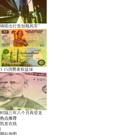
嘀嗒出行首创顺风车“
3·15消费者权益保
时隔三年八个月再登龙
热点推荐
凯发在线
|
网站地图