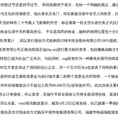
持股过节还是持币过节。 和讯投顾张宁表示，先给一个明确的观点，建
与文化的浩瀚星空。他出身东汉名门，却在家族没落中尝尽人间疾苦，以
杰三位航天员的神舟二十号载人飞船顺利升空，标志着新一轮太空出差任务正
租金位居中关村最高价位。 不仅是高昂的租金，融科的地理位置也十分优
书(草案)》，拟以发行股份方式收购四川锦丰纸业股份有限公司100%股
公司正推动英国石油(bp.us)进行重大组织变革，包括撤换战略主管茱莉亚·切
化转型已成为社会广泛共识。与此同时，esg投资作为一种聚焦长期可持
片复苏表达了强烈的信心之后，另一个芯片巨头st也发表了同样的看法。 该公
新村街道艺康苑居委会与庙行镇共康二村两个居委会共同管辖，一个物业
年度对外担保额度合计不超过人民币80,000万元(或等值外币)。此次担保主
系停止订单接收，停止发货，至端午节前全国各公司将全面清理价格、渠
逐渐浮出水面。wind资讯数据显示，截至4月23日记者发稿，在已披露一季
过发行股份及支付现金的方式购买中国华电集团有限公司、福建华电福瑞能源