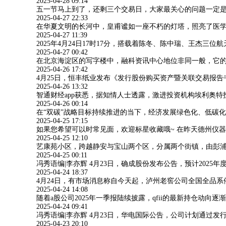
2025-04-28 09:14
五一节马上到了，还剩三个交易日，大家最关心的问题一定是
2025-04-27 22:33
在华夏文明的长河中，皇甫谧如一座不朽的灯塔，照亮了医学
2025-04-27 11:39
2025年4月24日17时17分，搭载着陈冬、陈中瑞、王
2025-04-27 00:42
在北京海淀区的写字楼中，融科资讯中心地位非同一般，它的
2025-04-26 17:42
4月25日，恒丰纸业发布《发行股份购买资产暨关联交易报告
2025-04-26 13:32
智通财经app获悉，据知情人士透露，激进投资机构埃利奥特投资管理
2025-04-26 00:14
在“双碳”战略目标持续推进的当下，经济发展绿色化、低碳
2025-04-25 17:15
如果您希望可以时常见面，欢迎标星收藏哦~ 在昨天德州仪器对芯
2025-04-25 12:10
艺康苑小区，跨越静安与宝山两个区，分属两个街镇，由彭浦
2025-04-25 00:11
冯秀语编|李亦辉 4月23日，确成股份发布公告，预计2025
2025-04-24 18:37
4月24日，有市场消息称自今天起，泸州老窖公司全国全品
2025-04-24 14:08
随着a股公司2025年一季报陆续披露，qfii的最新持仓动向
2025-04-24 09:41
冯秀语编|李亦辉 4月23日，华电国际公告，公司计划通
2025-04-23 20:10