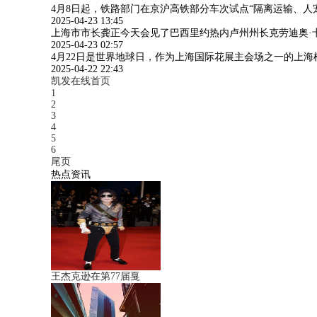
4月8日起，铁路部门在京沪高铁部分车次试点“隔离运输、人宠
2025-04-23 13:45
上海市市长龚正今天会见了巴西里约热内卢州州长克劳迪奥·
2025-04-23 02:57
4月22日是世界地球日，作为上海国际花展主会场之一的上
2025-04-22 22:43
凯发在线首页
1
2
3
4
5
6
尾页
热点资讯
王杰克逊在第77届戛