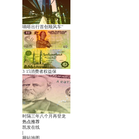
嘀嗒出行首创顺风车“
3·15消费者权益保
时隔三年八个月再登龙
热点推荐
凯发在线
|
网站地图