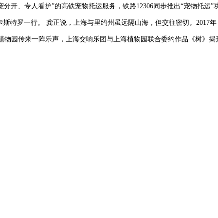
分开、专人看护”的高铁宠物托运服务，铁路12306同步推出“宠物托运
卡斯特罗一行。 龚正说，上海与里约州虽远隔山海，但交往密切。2017
海植物园传来一阵乐声，上海交响乐团与上海植物园联合委约作品《树》揭