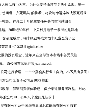
议大家以持币为主。为什么要持币过节？两个原因。第一
“朝闻道，夕死可矣”的执着，将坎坷命运淬炼成照亮后世
式拉开帷幕。神舟二十号的主要任务是与空间站组合
越。20世纪80年代，中关村是电子一条街的起源地
权。交易完成后，锦丰纸业将成为恒丰纸业全资子公
尔基亚(giuliachier
续发展的投资理念，近年来在全球资本市场中备受关注，
司首席执行官jean-marcch
公司进行管理，一个业委会实行业主自治。小区共有居民1
要针对公司全资子公司及100%控股
道和政策，保证消费者体验感，保护渠道服务者利益。对此
报的a股公司中，有82只个股的最新前十
发展有限公司及中国华电集团北京能源有限公司持有