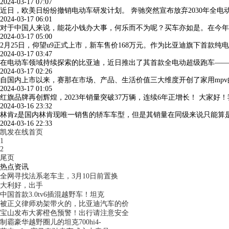
2024-03-17 07:07
近日，欧美日纷纷撤销电动车研发计划。 奔驰突然宣布放弃2030年全
2024-03-17 06:01
对于中国人来说，能花小钱办大事，何乐而不为呢？买车亦如是。在今年
2024-03-17 05:00
2月25日，仰望u9正式上市，新车售价168万元。作为比亚迪旗下首款纯电
2024-03-17 03:47
在电动车领域持续探索的比亚迪，近日推出了其首款全电动超级跑车——仰
2024-03-17 02:26
自国内上市以来，赛那在市场、产品、生活价值三大维度开创了家用mp
2024-03-17 01:05
红旗品牌再创辉煌，2023年销量突破37万辆，连续6年正增长！ 大家
2024-03-16 23:32
林肯z是国内林肯现唯一销售的轿车车型，但是其销量在同级来说只能算
2024-03-16 22:33
凯发在线首页
1
2
尾页
热点资讯
全网寻找法系老车主，3月10日前置换
大利好，出手
中国首款3.0tv6插混越野车！坦克
被正义律师劝架带火的，比亚迪汽车的价
宝山发布大雾橙色预警！出行请注意安全
制霸豪华越野圈儿的坦克700hi4-