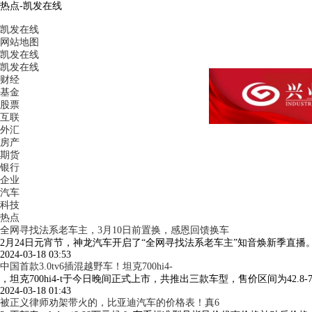
热点-凯发在线
凯发在线
网站地图
凯发在线
凯发在线
财经
基金
股票
互联
外汇
房产
期货
银行
企业
汽车
科技
热点
全网寻找法系老车主，3月10日前置换，感恩回馈换车
2月24日元宵节，神龙汽车开启了“全网寻找法系老车主”知音焕新季直
2024-03-18 03:53
中国首款3.0tv6插混越野车！坦克700hi4-
，坦克700hi4-t于今日晚间正式上市，共推出三款车型，售价区间为42.8
2024-03-18 01:43
被正义律师劝架带火的，比亚迪汽车的价格表！真6