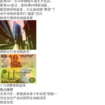
蔚来es6：宝马奔驰电车成主力竞品，
硬派suv盘点：新哈弗h9增柴油版，
殿堂级音响改装，大众途锐烧“离谱”了
吴中传统村落举行“抛梁”仪式
标准引领绿色低碳发展
嘀嗒出行首创顺风车“
3·15消费者权益保
热点推荐
京东汽车：新能源未来十年实现“惊险一
河北光伏产业向阳而生动能澎湃
凯发在线