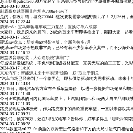
3y王朝秦pulsdm-i8.98万元起？ 车系标准型号指导价优惠价格补贴后价格prodm-冠军版
2024-03-18 00:58
制霸豪华越野圈儿的坦克700hi4-t来了
是的，你没听错，坦克700hi4-t这次要制霸豪华越野圈儿了！ 2月26日，全
2024-03-17 22:44
蔚来es6：宝马奔驰电车成主力竞品，置换订单六成都
大家好，我是蔚来的顾问，24款的蔚来车型即将推出了，那跟大家一起看一
2024-03-17 16:55
硬派suv盘点：新哈弗h9增柴油版，全新普拉多7月
硬派suv市场如今热度非常高，已经有着不少新车杀入其中，而不少海外
2024-03-17 16:13
殿堂级音响改装，大众途锐烧“离谱”了
每当说起发烧系统，不免想到顶级器材配置，完美无瑕的施工工艺，光彩
2024-03-17 14:16
京东汽车：新能源未来十年实现“惊险一跃”取决于洞见
“汽车市场已经来到了一个临界点，即从供给驱动转为需求驱动。未来十
2024-03-17 13:04
2月19日，哪吒汽车官方宣布全系车型降价，以进一步提振市场销量和增强
2024-03-17 11:40
今日正式揭幕的日内瓦国际车展上，上汽集团智己和mg两大自主品牌联袂亮
2024-03-17 11:03
路虎发现运动和极光l，作为路虎旗下的两款重要车型，一直以来都以其卓
2024-03-17 09:31
老铁们，预算20万，还在纠结买啥车？告诉你，好车多得是！哪吒l和零
2024-03-17 08:28
???24款宝马x6 ?2. 0t 前脸的双肾型进气格栅和下方的大尺寸进