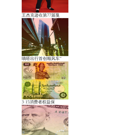
王杰克逊在第77届戛
嘀嗒出行首创顺风车“
3·15消费者权益保