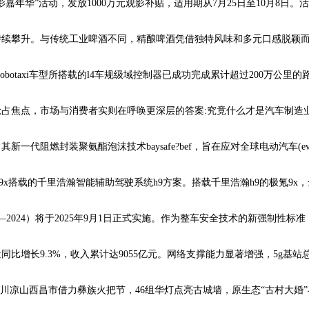
影嘉年华”活动，发放1000万元观影补贴，适用期从7月25日至10月8日
持续攀升。与传统工业啤酒不同，精酿啤酒凭借独特风味和多元口感脱颖
botaxi车型所搭载的l4车规级域控制器已成功完成累计超过200万公里
占焦点，市场与消费者实则在呼唤更深层的答案:究竟什么才是汽车制造业
代阻燃封装聚氨酯泡沫技术baysafe?bef，旨在应对全球电动汽车(e
载的千里浩瀚智能辅助驾驶系统h9方案。搭载千里浩瀚h9的极氪9x，全球首发双n
1—2024）将于2025年9月1日正式实施。作为整车安全技术的新强制性
比增长9.3%，收入累计达9055亿元。网络支撑能力显著增强，5g基站总数
川凉山西昌市借力彝族火把节，46组华灯点亮古城墙，原生态“古村大婚”