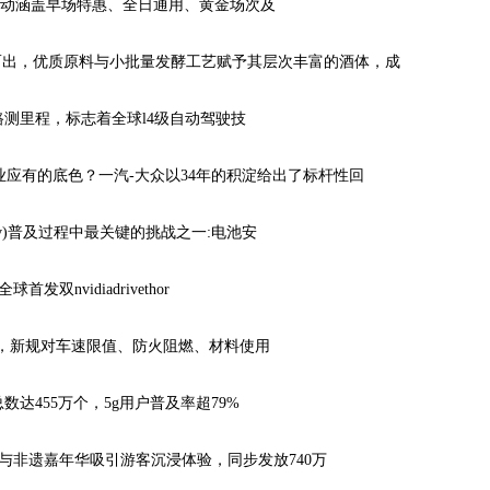
。活动涵盖早场特惠、全日通用、黄金场次及
而出，优质原料与小批量发酵工艺赋予其层次丰富的酒体，成
的路测里程，标志着全球l4级自动驾驶技
应有的底色？一汽-大众以34年的积淀给出了标杆性回
v)普及过程中最关键的挑战之一:电池安
vidiadrivethor
标准，新规对车速限值、防火阻燃、材料使用
达455万个，5g用户普及率超79%
与非遗嘉年华吸引游客沉浸体验，同步发放740万