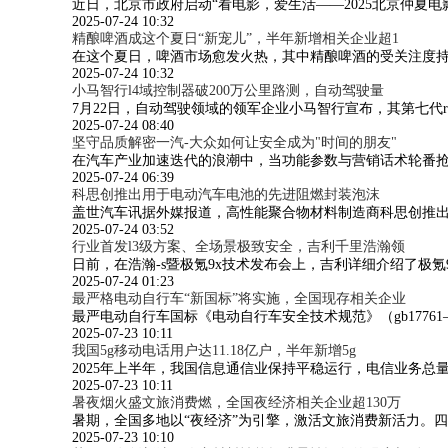
近日，北京市政府启动“看电影，爱生活——2025北京仲夏电
2025-07-24 10:32
精酿啤酒成这个夏日“新宠儿”，半年新增相关企业超1
在这个夏日，啤酒市场愈发火热，其中精酿啤酒的受关注度
2025-07-24 10:32
小马智行l4域控制器破200万公里路测，自动驾驶量
7月22日，自动驾驶领域的领军企业小马智行宣布，其第七代ro
2025-07-24 08:40
坚守品质解密一汽-大众如何让安全成为"时间的朋友"
在汽车产业加速迭代的浪潮中，当功能参数与营销话术轮番抢
2025-07-24 06:39
科思创推出用于电动汽车电池的先进阻燃封装泡沫
盖世汽车讯据外媒报道，高性能聚合物材料制造商科思创推出其新一
2025-07-24 03:52
行业首发l3级方案、全场景极致安全，吉利千里浩瀚领
日前，在浩瀚-s暨极氪9x技术发布会上，吉利详细介绍了极氪9x搭
2025-07-24 01:23
最严格电动自行车“新国标”将实施，全国现存相关企业
最严电动自行车国标《电动自行车安全技术规范》（gb1776
2025-07-23 10:11
我国5g移动电话用户达11.18亿户，半年新增5g
2025年上半年，我国信息通信业保持平稳运行，电信业务总量同
2025-07-23 10:11
暑夜烟火盛文旅消费燃，全国夜经济相关企业超130万
暑期，全国多地以“夜经济”为引擎，激活文旅消费新活力。四
2025-07-23 10:10