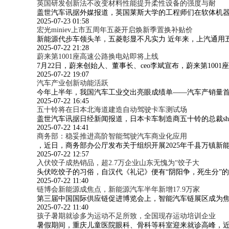
英国研发创新法不改变材料性能提升柔性设备的强度与耐
盖世汽车讯据外媒报道，英国莱斯大学的工程师们在软体机
2025-07-23 01:58
宏光miniev上市五周年五菱开启焕新季置换补贴价
新能源代步车领头羊，五菱彰显不凡实力 近年来，上汽通用
2025-07-22 21:28
蔚来第1001座高速公路换电站即将上线
7月22日，蔚来创始人、董事长、ceo李斌宣布，蔚来第1
2025-07-22 19:07
汽车产业创新动能活跃
今年上半年，我国汽车工业交出亮眼成绩单——汽车产销量首
2025-07-22 16:45
五十铃将在日本北海道建造自动驾驶卡车测试场
盖世汽车讯据日经新闻报道，日本卡车制造商五十铃的总裁shin
2025-07-22 14:41
商务部：稳妥推进高阶智能驾驶汽车商业化应用
，近日，商务部办公厅发布关于组织开展2025年千县万镇新能
2025-07-22 12:57
入伏饺子成热销品，超2.7万企业山东无愧为“饺子大
头伏吃饺子的习俗，自汉代《礼记》便有“阴阳争，死生分”
2025-07-22 11:40
链博会新能源成焦点，新能源汽车半年新增17.9万家
第三届中国国际供应链促进博览会上，智能汽车链展区成为焦
2025-07-22 11:40
孩子暑期就诊多为运动不足所致，全国现存运动培训企业
暑假期间，重庆儿童医院眼科、骨科等科室迎来就诊高峰，近