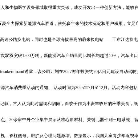
器人和生物医学设备领域取得重大突破，成功开发出一种创新方法，能够
五菱全力探索新能源汽车赛道，依托多年来的技术沉淀和用户积累，立足
001座高速公路换电站，同时也是全球海拔最高的蔚来换电站——工布江达换
次双双突破1500万辆，新能源汽车产销量同比增长均超过40%，汽车出
sukeminami透露，该公司计划在2027财年投资约70亿日元建设自动
源汽车消费季活动的通知。 活动时间为2025年7月至12月。活动内容
的记载，古人认为此时需调和阴阳，而饺子作为小麦丰收后的应季美食，
点。30余家中外企业集中展示从核心原材料、关键元器件到三电系统、
视、脊柱侧弯、肥胖及心理问题激增。数据显示，我国儿童青少年近视率