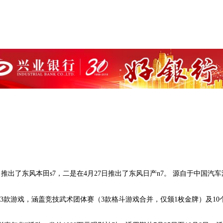
出了东风本田s7，二是在4月27日推出了东风日产n7。 源自于中国汽车
设13款游戏，涵盖竞技武术团体赛（3款格斗游戏合并，仅颁1枚金牌）及1