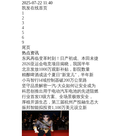
2025-07-22 11:40
凯发在线首页
1
2
3
4
5
6
9
尾页
热点资讯
东风再临变革时刻！日产初成、本田未捷
2026亚运会电竞项目揭晓，我国半年
北京发放1000万观影补贴，影院数量
精酿啤酒成这个夏日“新宠儿”，半年新
小马智行l4域控制器破200万公里路
坚守品质解密一汽-大众如何让安全成为
科思创推出用于电动汽车电池的先进阻燃
行业首发l3级方案、全场景极致安全，
厚植开源生态，第三届杭州产投融生态大
振邦智能拟投资1,100万美元设立新