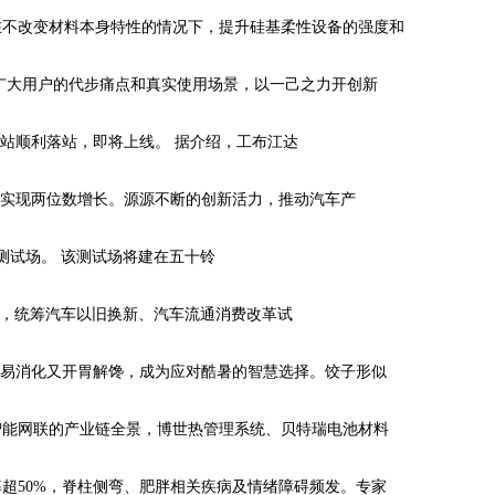
在不改变材料本身特性的情况下，提升硅基柔性设备的强度和
广大用户的代步痛点和真实使用场景，以一己之力开创新
电站顺利落站，即将上线。 据介绍，工布江达
口实现两位数增长。源源不断的创新活力，推动汽车产
驾驶测试场。 该测试场将建在五十铃
包括，统筹汽车以旧换新、汽车流通消费改革试
既易消化又开胃解馋，成为应对酷暑的智慧选择。饺子形似
智能网联的产业链全景，博世热管理系统、贝特瑞电池材料
超50%，脊柱侧弯、肥胖相关疾病及情绪障碍频发。专家