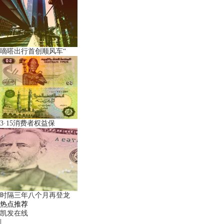
嘀嗒出行首创顺风车“
3·15消费者权益保
时隔三年八个月再登龙
热点推荐
凯发在线
|