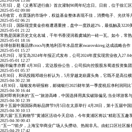
2025-05-04 13:00
5月3日，是《义勇军进行曲》首次灌制90周年纪念日。日前，位于徐汇
2025-05-02 09:00
4月收官，在震荡的市场中，权益基金整体表现不佳，消费电子、光伏等
2025-05-02 06:21
5月1日，国际现货黄金价格遭遇重挫，盘中一度跌超2%，最低触及3220美元
2025-05-01 21:22
常熟是国家历史文化名城，千年书香浸润着虞城的一砖一瓦。如今，常熟
2025-05-01 18:16
全球创新鞋履品牌crocs与奥地利百年水晶世家swarovskireg;达成战
2025-05-01 15:27
4月29日，珍宝岛2024年年报正式发布，公司2024年度实现营业收入27
2025-05-01 12:27
杨洋编|李亦辉 4月30日，宏达股份公告，公司拟向控股股东蜀道投资集团
2025-05-01 05:37
4月30日，和讯投顾邓雄分析认为，5月穿越龙崭露头角，它既不是高
2025-04-30 22:38
:4月30日，瑞银发布研报称，邮储银行2025财年第一季度税后净利润同
2025-04-30 16:44
面对即将到来的“五一”旅游高峰，中国选择用真实破除偏见:当全球游客
2025-04-30 12:39
第十五届中国国际商标品牌节9月5日在太原举行 4月28日，第十五届
2025-04-30 10:13
第六届“五五购物节”黄浦区活动今天启动，今年黄浦区将以“精彩五五
2025-04-30 00:43
:“五一”?前夕，上海宝华商业广场人头攒动、热闹非凡。由虹口区社区服
2025-04-29 17:42